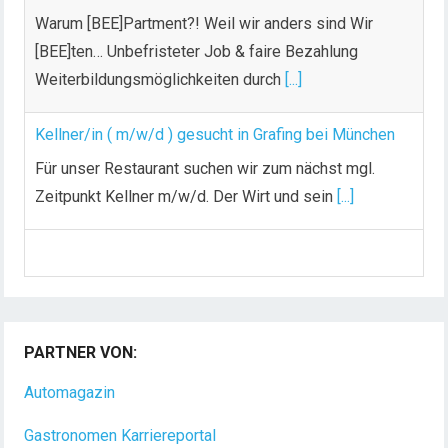
Warum [BEE]Partment?! Weil wir anders sind Wir
[BEE]ten… Unbefristeter Job & faire Bezahlung
Weiterbildungsmöglichkeiten durch
[...]
Kellner/in ( m/w/d ) gesucht in Grafing bei München
Für unser Restaurant suchen wir zum nächst mgl.
Zeitpunkt Kellner m/w/d. Der Wirt und sein
[...]
Chef de Rang (m/w/d) gesucht – Hotel 47° in
Konstanz
Dein Arbeitsplatz mit Urlaubsfeeling Chef de Rang
(m/w/d) Du bist Gastgeber aus Leidenschaft und
PARTNER VON:
liebst
[...]
Automagazin
Gastronomen Karriereportal