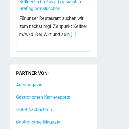
Kellner/in ( m/w/d ) gesucht in
Grafing bei München
Für unser Restaurant suchen wir
zum nächst mgl. Zeitpunkt Kellner
m/w/d. Der Wirt und sein
[...]
Chef de Rang (m/w/d) gesucht –
Hotel 47° in Konstanz
Dein Arbeitsplatz mit
PARTNER VON:
Urlaubsfeeling Chef de Rang
Automagazin
(m/w/d) Du bist Gastgeber aus
Leidenschaft und liebst
[...]
Gastronomen Karriereportal
Hotel Nachrichten
Gastronomie Magazin