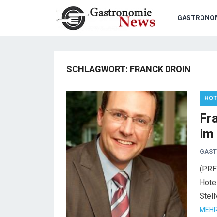
GASTRONO
SCHLAGWORT:
FRANCK DROIN
HOT
Fr
im
GAST
(PRE
Hotel
Stell
MEHR