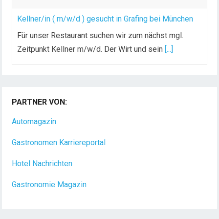
Kellner/in ( m/w/d ) gesucht in Grafing bei München
Für unser Restaurant suchen wir zum nächst mgl.
Zeitpunkt Kellner m/w/d. Der Wirt und sein
[...]
Chef de Rang (m/w/d) gesucht – Hotel 47° in
Konstanz
PARTNER VON:
Dein Arbeitsplatz mit Urlaubsfeeling Chef de Rang
(m/w/d) Du bist Gastgeber aus Leidenschaft und
Automagazin
liebst
[...]
Gastronomen Karriereportal
Hotel Nachrichten
Gastronomie Magazin