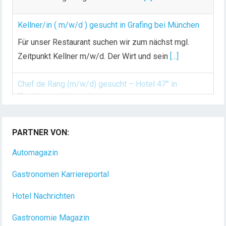
Kellner/in ( m/w/d ) gesucht in Grafing bei München
Für unser Restaurant suchen wir zum nächst mgl.
Zeitpunkt Kellner m/w/d. Der Wirt und sein
[...]
Chef de Rang (m/w/d) gesucht – Hotel 47° in
Konstanz
PARTNER VON:
Dein Arbeitsplatz mit Urlaubsfeeling Chef de Rang
(m/w/d) Du bist Gastgeber aus Leidenschaft und
Automagazin
liebst
[...]
Gastronomen Karriereportal
Hotel Nachrichten
Gastronomie Magazin