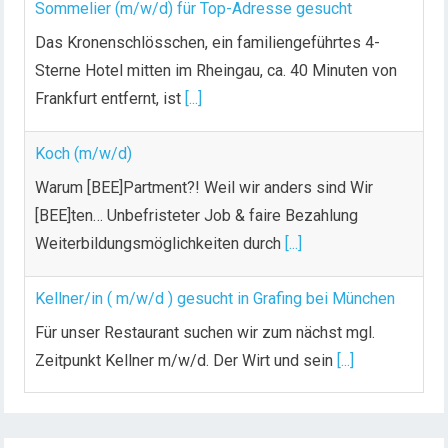
Sommelier (m/w/d) für Top-Adresse gesucht
Das Kronenschlösschen, ein familiengeführtes 4-
Sterne Hotel mitten im Rheingau, ca. 40 Minuten von
Frankfurt entfernt, ist
[...]
Koch (m/w/d)
Warum [BEE]Partment?! Weil wir anders sind Wir
[BEE]ten… Unbefristeter Job & faire Bezahlung
Weiterbildungsmöglichkeiten durch
[...]
Kellner/in ( m/w/d ) gesucht in Grafing bei München
Für unser Restaurant suchen wir zum nächst mgl.
Zeitpunkt Kellner m/w/d. Der Wirt und sein
[...]
Chef de Rang (m/w/d) gesucht – Hotel 47° in
Konstanz