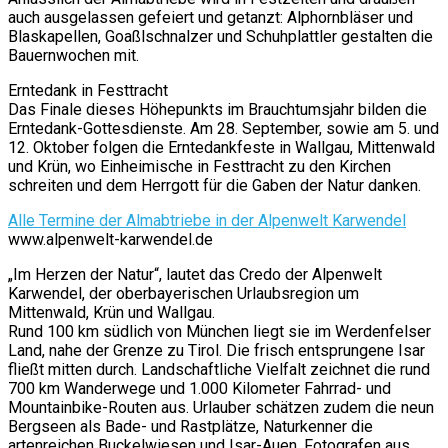
auch ausgelassen gefeiert und getanzt: Alphornbläser und
Blaskapellen, Goaßlschnalzer und Schuhplattler gestalten die
Bauernwochen mit.
Erntedank in Festtracht
Das Finale dieses Höhepunkts im Brauchtumsjahr bilden die
Erntedank-Gottesdienste. Am 28. September, sowie am 5. und
12. Oktober folgen die Erntedankfeste in Wallgau, Mittenwald
und Krün, wo Einheimische in Festtracht zu den Kirchen
schreiten und dem Herrgott für die Gaben der Natur danken.
Alle Termine der Almabtriebe in der Alpenwelt Karwendel
www.alpenwelt-karwendel.de
„Im Herzen der Natur“, lautet das Credo der Alpenwelt
Karwendel, der oberbayerischen Urlaubsregion um
Mittenwald, Krün und Wallgau.
Rund 100 km südlich von München liegt sie im Werdenfelser
Land, nahe der Grenze zu Tirol. Die frisch entsprungene Isar
fließt mitten durch. Landschaftliche Vielfalt zeichnet die rund
700 km Wanderwege und 1.000 Kilometer Fahrrad- und
Mountainbike-Routen aus. Urlauber schätzen zudem die neun
Bergseen als Bade- und Rastplätze, Naturkenner die
artenreichen Buckelwiesen und Isar-Auen, Fotografen aus