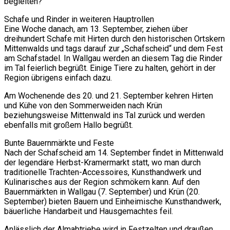
begleiten?
Schafe und Rinder in weiteren Hauptrollen
Eine Woche danach, am 13. September, ziehen über
dreihundert Schafe mit Hirten durch den historischen Ortskern
Mittenwalds und tags darauf zur „Schafscheid“ und dem Fest
am Schafstadel. In Wallgau werden an diesem Tag die Rinder
im Tal feierlich begrüßt. Einige Tiere zu halten, gehört in der
Region übrigens einfach dazu.
Am Wochenende des 20. und 21. September kehren Hirten
und Kühe von den Sommerweiden nach Krün
beziehungsweise Mittenwald ins Tal zurück und werden
ebenfalls mit großem Hallo begrüßt.
Bunte Bauernmärkte und Feste
Nach der Schafscheid am 14. September findet in Mittenwald
der legendäre Herbst-Kramermarkt statt, wo man durch
traditionelle Trachten-Accessoires, Kunsthandwerk und
Kulinarisches aus der Region schmökern kann. Auf den
Bauernmärkten in Wallgau (7. September) und Krün (20.
September) bieten Bauern und Einheimische Kunsthandwerk,
bäuerliche Handarbeit und Hausgemachtes feil.
Anlässlich der Almabtriebe wird in Festzelten und draußen