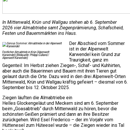
In Mittenwald, Krün und Wallgau stehen ab 6. September
2026 vier Almabtriebe samt Ziegenprämierung, Schafscheid,
Festen und Bauernmärkten ins Haus.
Der Abschied vom Sommer
ist in der Alpenwelt
Festlicher Almabtrieb in Krün (Alpenwelt
Karwendel kein Grund zur
Karwendel) (Bildquelle: Philipp Gülland /
Alpenwelt Karwendel)
Traurigkeit, ganz im
Gegenteil: Im Herbst ziehen Ziegen-, Schaf- und Kuhhirten,
aber auch die Bäuerinnen und Bauern mit ihren Tieren gut
gelaunt durch die Orte. Dazu wird in den drei Alpenwelt-Orten
Mittenwald, Krün und Wallgau kräftig gefeiert – diesmal von 6.
September bis 12. Oktober 2025.
Ziegen läuften die Almabtriebe ein
Helles Glockengeläut und Meckern sind am 6. September
beim „Goasabtrieb“ durch Mittenwald zu hören, bevor die
schönsten Geißen prämiert und dann an ihre Besitzer
zurückgehen. Wird Esel Frederico – der im Vorjahr vom
Hüttenesel zum Hüteesel wurde – die Ziegen wieder ins Tal