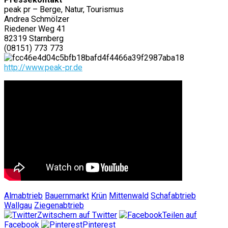
peak pr – Berge, Natur, Tourismus
Andrea Schmölzer
Riedener Weg 41
82319 Starnberg
(08151) 773 773
http://www.peak-pr.de
Almabtrieb
Bauernmarkt
Krün
Mittenwald
Schafabtrieb
Wallgau
Ziegenabtrieb
Zwitschern auf Twitter
Teilen auf
Facebook
Pinterest