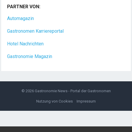
PARTNER VON:
Dein Arbeitsplatz mit Urlaubsfeeling Chef de Rang
(m/w/d) Du bist Gastgeber aus Leidenschaft und
Automagazin
liebst
[...]
Gastronomen Karriereportal
Hotel Nachrichten
Gastronomie Magazin
© 2026
Gastronomie News - Portal der Gastronomen
Nutzung von Cookies
Impressum