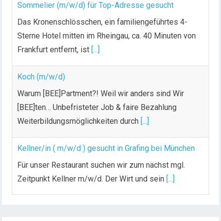
Sommelier (m/w/d) für Top-Adresse gesucht
Das Kronenschlösschen, ein familiengeführtes 4-
Sterne Hotel mitten im Rheingau, ca. 40 Minuten von
Frankfurt entfernt, ist
[...]
Koch (m/w/d)
Warum [BEE]Partment?! Weil wir anders sind Wir
[BEE]ten… Unbefristeter Job & faire Bezahlung
Weiterbildungsmöglichkeiten durch
[...]
Kellner/in ( m/w/d ) gesucht in Grafing bei München
Für unser Restaurant suchen wir zum nächst mgl.
Zeitpunkt Kellner m/w/d. Der Wirt und sein
[...]
Chef de Rang (m/w/d) gesucht – Hotel 47° in
Konstanz