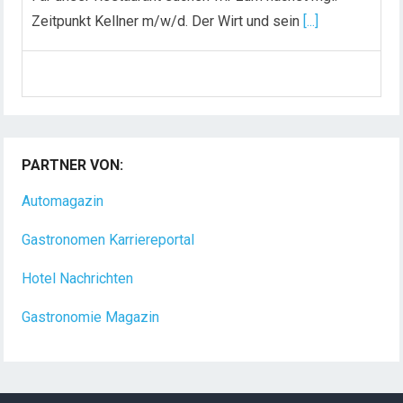
Zeitpunkt Kellner m/w/d. Der Wirt und sein
[...]
Chef de Rang (m/w/d) gesucht – Hotel 47° in
Konstanz
Dein Arbeitsplatz mit Urlaubsfeeling Chef de Rang
(m/w/d) Du bist Gastgeber aus Leidenschaft und
PARTNER VON:
liebst
[...]
Automagazin
Gastronomen Karriereportal
Hotel Nachrichten
Gastronomie Magazin