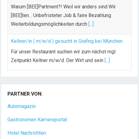
Warum [BEE]Partment?! Weil wir anders sind Wir
[BEE]ten… Unbefristeter Job & faire Bezahlung
Weiterbildungsmöglichkeiten durch
[...]
Kellner/in ( m/w/d ) gesucht in Grafing bei München
Für unser Restaurant suchen wir zum nächst mgl.
Zeitpunkt Kellner m/w/d. Der Wirt und sein
[...]
Chef de Rang (m/w/d) gesucht – Hotel 47° in
Konstanz
PARTNER VON:
Dein Arbeitsplatz mit Urlaubsfeeling Chef de Rang
(m/w/d) Du bist Gastgeber aus Leidenschaft und
Automagazin
liebst
[...]
Gastronomen Karriereportal
Hotel Nachrichten