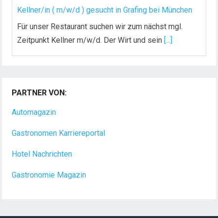
Kellner/in ( m/w/d ) gesucht in Grafing bei München
Für unser Restaurant suchen wir zum nächst mgl.
Zeitpunkt Kellner m/w/d. Der Wirt und sein
[...]
Chef de Rang (m/w/d) gesucht – Hotel 47° in
Konstanz
PARTNER VON:
Dein Arbeitsplatz mit Urlaubsfeeling Chef de Rang
(m/w/d) Du bist Gastgeber aus Leidenschaft und
Automagazin
liebst
[...]
Gastronomen Karriereportal
Hotel Nachrichten
Gastronomie Magazin