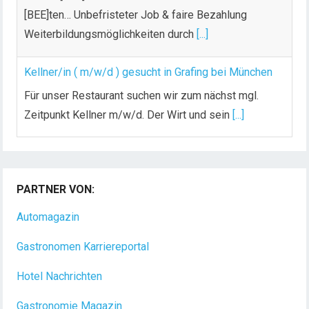
[BEE]ten… Unbefristeter Job & faire Bezahlung
Weiterbildungsmöglichkeiten durch
[...]
Kellner/in ( m/w/d ) gesucht in Grafing bei München
Für unser Restaurant suchen wir zum nächst mgl.
Zeitpunkt Kellner m/w/d. Der Wirt und sein
[...]
Chef de Rang (m/w/d) gesucht – Hotel 47° in
Konstanz
PARTNER VON:
Dein Arbeitsplatz mit Urlaubsfeeling Chef de Rang
(m/w/d) Du bist Gastgeber aus Leidenschaft und
Automagazin
liebst
[...]
Gastronomen Karriereportal
Hotel Nachrichten
Gastronomie Magazin