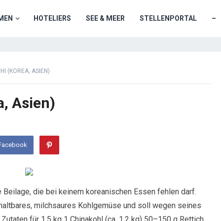
MEN
HOTELIERS
SEE & MEER
STELLENPORTAL
–
HI (KOREA, ASIEN)
, Asien)
 Facebook
ne Beilage, die bei keinem koreanischen Essen fehlen darf.
e haltbares, milchsaures Kohlgemüse
und soll wegen seines
utaten für 1,5 kg 1 Chinakohl (ca. 1,2 kg) 50–150 g Rettich