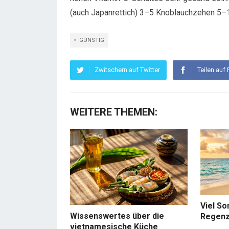
(auch Japanrettich) 3–5 Knoblauchzehen 5–
GÜNSTIG
Zwitschern auf Twitter
Teilen auf
WEITERE THEMEN:
Viel So
Wissenswertes über die
Regenz
vietnamesische Küche