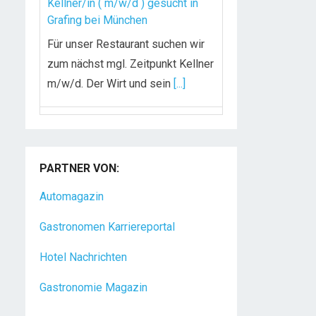
Kellner/in ( m/w/d ) gesucht in
Grafing bei München
Für unser Restaurant suchen wir
zum nächst mgl. Zeitpunkt Kellner
m/w/d. Der Wirt und sein
[...]
Chef de Rang (m/w/d) gesucht –
Hotel 47° in Konstanz
PARTNER VON:
Dein Arbeitsplatz mit
Urlaubsfeeling Chef de Rang
Automagazin
(m/w/d) Du bist Gastgeber aus
Gastronomen Karriereportal
Leidenschaft und liebst
[...]
Hotel Nachrichten
Gastronomie Magazin