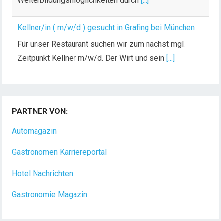
Weiterbildungsmöglichkeiten durch
[...]
Kellner/in ( m/w/d ) gesucht in Grafing bei München
Für unser Restaurant suchen wir zum nächst mgl.
Zeitpunkt Kellner m/w/d. Der Wirt und sein
[...]
Chef de Rang (m/w/d) gesucht – Hotel 47° in
Konstanz
PARTNER VON:
Dein Arbeitsplatz mit Urlaubsfeeling Chef de Rang
(m/w/d) Du bist Gastgeber aus Leidenschaft und
Automagazin
liebst
[...]
Gastronomen Karriereportal
Hotel Nachrichten
Gastronomie Magazin