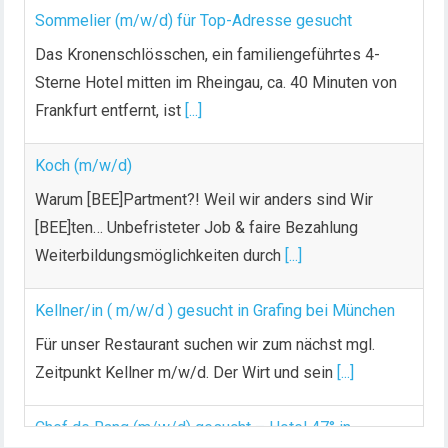
Sommelier (m/w/d) für Top-Adresse gesucht
Das Kronenschlösschen, ein familiengeführtes 4-
Sterne Hotel mitten im Rheingau, ca. 40 Minuten von
Frankfurt entfernt, ist
[...]
Koch (m/w/d)
Warum [BEE]Partment?! Weil wir anders sind Wir
[BEE]ten… Unbefristeter Job & faire Bezahlung
Weiterbildungsmöglichkeiten durch
[...]
Kellner/in ( m/w/d ) gesucht in Grafing bei München
Für unser Restaurant suchen wir zum nächst mgl.
Zeitpunkt Kellner m/w/d. Der Wirt und sein
[...]
Chef de Rang (m/w/d) gesucht – Hotel 47° in