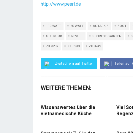
http://www.pearl.de
110 WATT
60 WATT
AUTARKIE
BOOT
OUTDOOR
REVOLT
SCHREBERGARTEN
S
ZX-3237
ZX-3238
ZX-3249
Zwitschern auf Twitter
Teilen auf
WEITERE THEMEN:
Wissenswertes über die
Viel So
vietnamesische Küche
Regenz