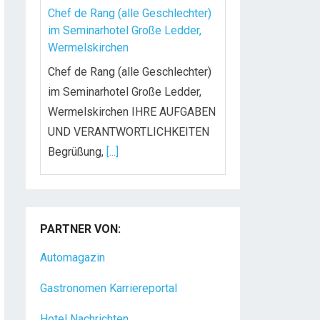
Chef de Rang (alle Geschlechter)
im Seminarhotel Große Ledder,
Wermelskirchen
Chef de Rang (alle Geschlechter)
im Seminarhotel Große Ledder,
Wermelskirchen IHRE AUFGABEN
UND VERANTWORTLICHKEITEN
Begrüßung,
[...]
Koch/Köchin (m/w/d) in Vollzeit
Das Golf- & Natur-Resort Bad
PARTNER VON:
Waldsee mit über 175
Mitarbeitern liegt auf dem
Automagazin
Gelände eines
[...]
Gastronomen Karriereportal
Hotel Nachrichten