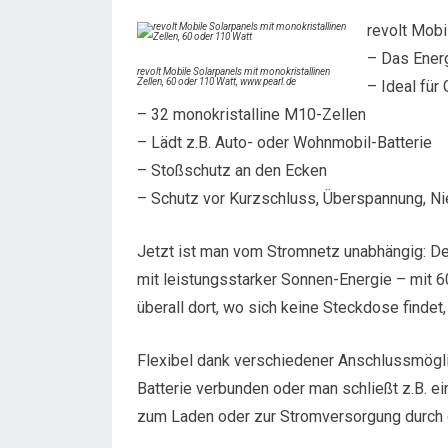
revolt Mobi
– Das Ener
revolt Mobile Solarpanels mit monokristallinen
Zellen, 60 oder 110 Watt, www.pearl.de
– Ideal für
– 32 monokristalline M10-Zellen
– Lädt z.B. Auto- oder Wohnmobil-Batterie
– Stoßschutz an den Ecken
– Schutz vor Kurzschluss, Überspannung, N
Jetzt ist man vom Stromnetz unabhängig: D
mit leistungsstarker Sonnen-Energie – mit 6
überall dort, wo sich keine Steckdose findet
Flexibel dank verschiedener Anschlussmöglic
Batterie verbunden oder man schließt z.B. e
zum Laden oder zur Stromversorgung durch d