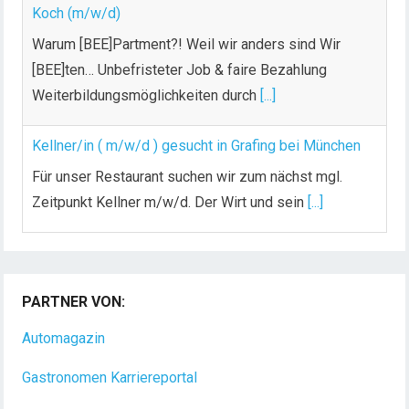
Koch (m/w/d)
Warum [BEE]Partment?! Weil wir anders sind Wir
[BEE]ten… Unbefristeter Job & faire Bezahlung
Weiterbildungsmöglichkeiten durch
[...]
Kellner/in ( m/w/d ) gesucht in Grafing bei München
Für unser Restaurant suchen wir zum nächst mgl.
Zeitpunkt Kellner m/w/d. Der Wirt und sein
[...]
Chef de Rang (m/w/d) gesucht – Hotel 47° in
Konstanz
PARTNER VON:
Dein Arbeitsplatz mit Urlaubsfeeling Chef de Rang
(m/w/d) Du bist Gastgeber aus Leidenschaft und
Automagazin
liebst
[...]
Gastronomen Karriereportal