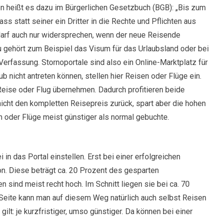
en heißt es dazu im Bürgerlichen Gesetzbuch (BGB): „Bis zum
s statt seiner ein Dritter in die Rechte und Pflichten aus
r darf auch nur widersprechen, wenn der neue Reisende
zu gehört zum Beispiel das Visum für das Urlaubsland oder bei
Verfassung. Stornoportale sind also ein Online-Marktplatz für
ub nicht antreten können, stellen hier Reisen oder Flüge ein.
Reise oder Flug übernehmen. Dadurch profitieren beide
icht den kompletten Reisepreis zurück, spart aber die hohen
oder Flüge meist günstiger als normal gebuchte.
in das Portal einstellen. Erst bei einer erfolgreichen
on. Diese beträgt ca. 20 Prozent des gesparten
sind meist recht hoch. Im Schnitt liegen sie bei ca. 70
Seite kann man auf diesem Weg natürlich auch selbst Reisen
lt: je kurzfristiger, umso günstiger. Da können bei einer