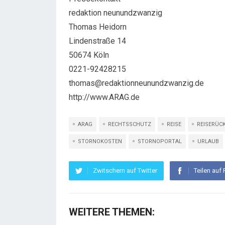
redaktion neunundzwanzig
Thomas Heidorn
Lindenstraße 14
50674 Köln
0221-92428215
thomas@redaktionneunundzwanzig.de
http://www.ARAG.de
ARAG
RECHTSSCHUTZ
REISE
REISERÜC
STORNOKOSTEN
STORNOPORTAL
URLAUB
Zwitschern auf Twitter
Teilen auf
WEITERE THEMEN: