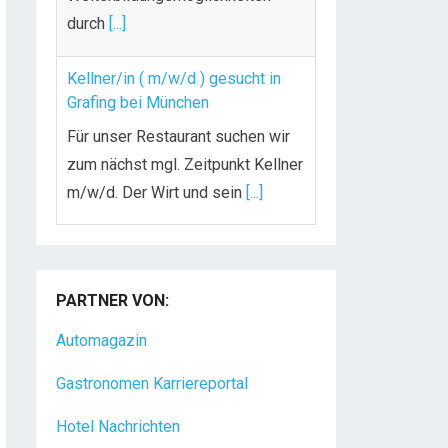
durch
[...]
Kellner/in ( m/w/d ) gesucht in
Grafing bei München
Für unser Restaurant suchen wir
zum nächst mgl. Zeitpunkt Kellner
m/w/d. Der Wirt und sein
[...]
Chef de Rang (m/w/d) gesucht –
Hotel 47° in Konstanz
PARTNER VON:
Dein Arbeitsplatz mit
Urlaubsfeeling Chef de Rang
Automagazin
(m/w/d) Du bist Gastgeber aus
Gastronomen Karriereportal
Leidenschaft und liebst
[...]
Hotel Nachrichten