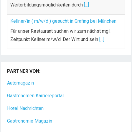
Weiterbildungsmöglichkeiten durch
[...]
Kellner/in ( m/w/d ) gesucht in Grafing bei München
Für unser Restaurant suchen wir zum nächst mgl.
Zeitpunkt Kellner m/w/d. Der Wirt und sein
[...]
Chef de Rang (m/w/d) gesucht – Hotel 47° in
Konstanz
PARTNER VON:
Dein Arbeitsplatz mit Urlaubsfeeling Chef de Rang
(m/w/d) Du bist Gastgeber aus Leidenschaft und
Automagazin
liebst
[...]
Gastronomen Karriereportal
Hotel Nachrichten
Gastronomie Magazin