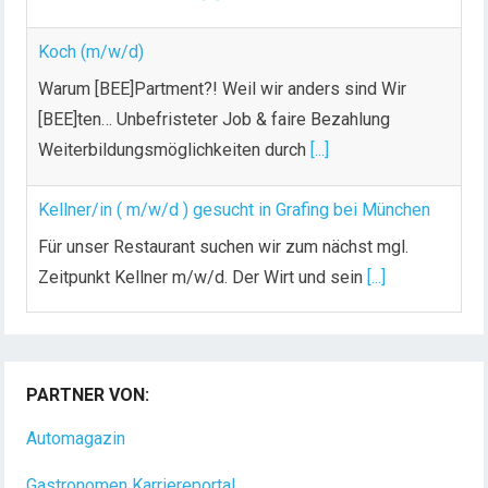
Koch (m/w/d)
Warum [BEE]Partment?! Weil wir anders sind Wir
[BEE]ten… Unbefristeter Job & faire Bezahlung
Weiterbildungsmöglichkeiten durch
[...]
Kellner/in ( m/w/d ) gesucht in Grafing bei München
Für unser Restaurant suchen wir zum nächst mgl.
Zeitpunkt Kellner m/w/d. Der Wirt und sein
[...]
Chef de Rang (m/w/d) gesucht – Hotel 47° in
Konstanz
PARTNER VON:
Dein Arbeitsplatz mit Urlaubsfeeling Chef de Rang
(m/w/d) Du bist Gastgeber aus Leidenschaft und
Automagazin
liebst
[...]
Gastronomen Karriereportal