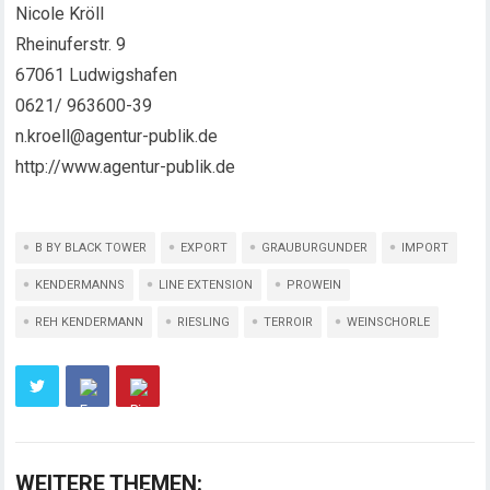
Nicole Kröll
Rheinuferstr. 9
67061 Ludwigshafen
0621/ 963600-39
n.kroell@agentur-publik.de
http://www.agentur-publik.de
B BY BLACK TOWER
EXPORT
GRAUBURGUNDER
IMPORT
KENDERMANNS
LINE EXTENSION
PROWEIN
REH KENDERMANN
RIESLING
TERROIR
WEINSCHORLE
WEITERE THEMEN: