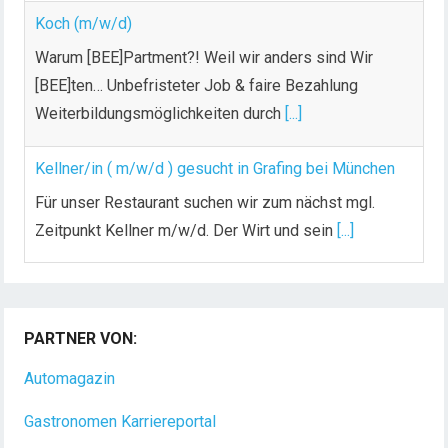
Koch (m/w/d)
Warum [BEE]Partment?! Weil wir anders sind Wir
[BEE]ten… Unbefristeter Job & faire Bezahlung
Weiterbildungsmöglichkeiten durch
[...]
Kellner/in ( m/w/d ) gesucht in Grafing bei München
Für unser Restaurant suchen wir zum nächst mgl.
Zeitpunkt Kellner m/w/d. Der Wirt und sein
[...]
Chef de Rang (m/w/d) gesucht – Hotel 47° in
Konstanz
PARTNER VON:
Dein Arbeitsplatz mit Urlaubsfeeling Chef de Rang
(m/w/d) Du bist Gastgeber aus Leidenschaft und
Automagazin
liebst
[...]
Gastronomen Karriereportal