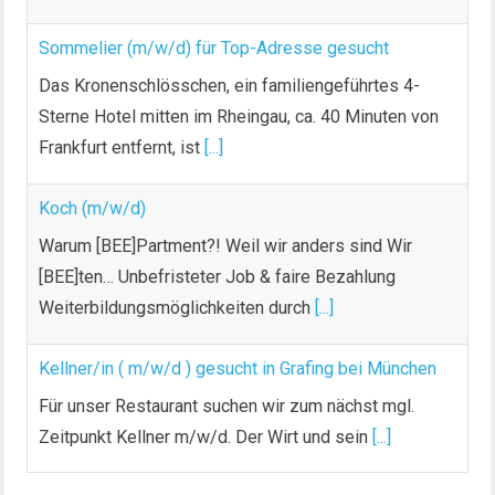
Sommelier (m/w/d) für Top-Adresse gesucht
Das Kronenschlösschen, ein familiengeführtes 4-
Sterne Hotel mitten im Rheingau, ca. 40 Minuten von
Frankfurt entfernt, ist
[...]
Koch (m/w/d)
Warum [BEE]Partment?! Weil wir anders sind Wir
[BEE]ten… Unbefristeter Job & faire Bezahlung
Weiterbildungsmöglichkeiten durch
[...]
Kellner/in ( m/w/d ) gesucht in Grafing bei München
Für unser Restaurant suchen wir zum nächst mgl.
Zeitpunkt Kellner m/w/d. Der Wirt und sein
[...]
Chef de Rang (m/w/d) gesucht – Hotel 47° in