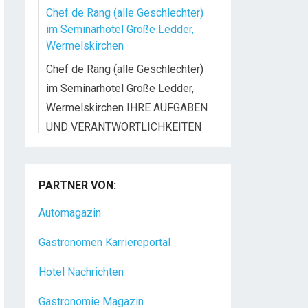
Chef de Rang (alle Geschlechter)
im Seminarhotel Große Ledder,
Wermelskirchen
Chef de Rang (alle Geschlechter)
im Seminarhotel Große Ledder,
Wermelskirchen IHRE AUFGABEN
UND VERANTWORTLICHKEITEN
Begrüßung,
[...]
Koch/Köchin (m/w/d) in Vollzeit
Das Golf- & Natur-Resort Bad
PARTNER VON:
Waldsee mit über 175
Mitarbeitern liegt auf dem
Automagazin
Gelände eines
[...]
Gastronomen Karriereportal
Hotel Nachrichten