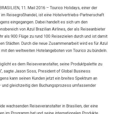
BRASILIEN, 11. Mail 2016 – Tourico Holidays, einer der
 im Reisegroßhandel, ist eine Hotelvertriebs-Partnerschaft
agens eingegangen. Dabei handelt es sich um den
sbereich von Azul Brazilian Airlines, der als Reiseanbieter
mehr als 900 Flüge zu rund 100 Reisezielen durch und ist damit
enen Städten. Durch die neue Zusammenarbeit wird es für Azul
l mit den weltweiten Hotelangeboten von Tourico zu bündeln.
glicht es dem Reiseveranstalter, seine Produktpalette zu
n“, sagte Jason Soss, President of Global Business
gens kann seinen Kunden jetzt ein breites Spektrum an
 – und gleichzeitig den Buchungsprozess umfassender
ide wachsenden Reiseveranstalter in Brasilien, der eine
nen im Programm hat und seine internationalen Produkte