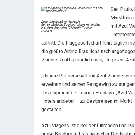
Sao Paulo, 
Marktführer
Zusammenarbeit von führendem
Reisegroßhändler Tourico Holidays mit größter
mit Azul Vi
brasilianischer Airline (Bildquelle: Tourico
Holidays)
Unternehmen
auftritt. Die Fluggesellschaft führt täglich 
die größte Airline Brasiliens nach angeflog
Viagens künftig möglich sein, Flüge von Azu
„Unsere Partnerschaft mit Azul Viagens ermö
erweitern und seinen Reingewinn zu steiger
Development bei Tourico Holidays. „Azul Via
Hotels anbieten – zu Bestpreisen im Markt
gestalten.“
Azul Viagens ist einer der führenden und rap
große Bandbreite brasilianischer Destinatio