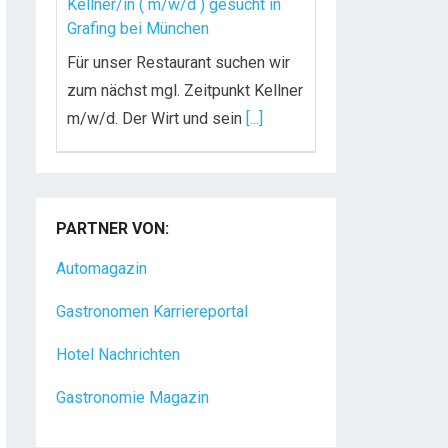
Kellner/in ( m/w/d ) gesucht in
Grafing bei München
Für unser Restaurant suchen wir
zum nächst mgl. Zeitpunkt Kellner
m/w/d. Der Wirt und sein
[...]
Chef de Rang (m/w/d) gesucht –
Hotel 47° in Konstanz
PARTNER VON:
Dein Arbeitsplatz mit
Urlaubsfeeling Chef de Rang
Automagazin
(m/w/d) Du bist Gastgeber aus
Gastronomen Karriereportal
Leidenschaft und liebst
[...]
Hotel Nachrichten
Gastronomie Magazin