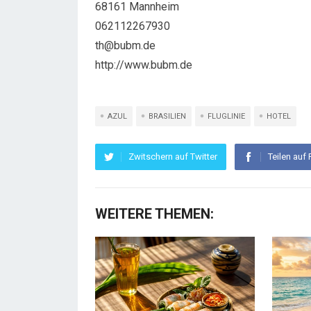
68161 Mannheim
062112267930
th@bubm.de
http://www.bubm.de
AZUL
BRASILIEN
FLUGLINIE
HOTEL
Zwitschern auf Twitter
Teilen auf
WEITERE THEMEN: