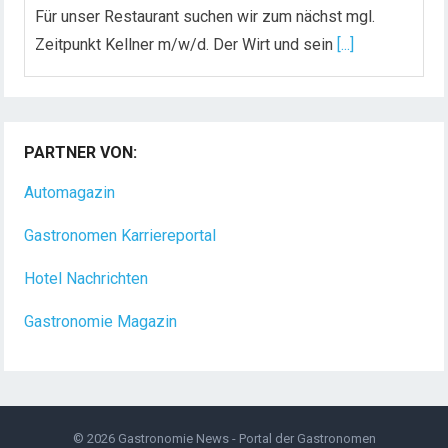
Für unser Restaurant suchen wir zum nächst mgl.
Zeitpunkt Kellner m/w/d. Der Wirt und sein
[...]
Chef de Rang (m/w/d) gesucht – Hotel 47° in
Konstanz
PARTNER VON:
Dein Arbeitsplatz mit Urlaubsfeeling Chef de Rang
(m/w/d) Du bist Gastgeber aus Leidenschaft und
Automagazin
liebst
[...]
Gastronomen Karriereportal
Hotel Nachrichten
Gastronomie Magazin
© 2026
Gastronomie News - Portal der Gastronomen