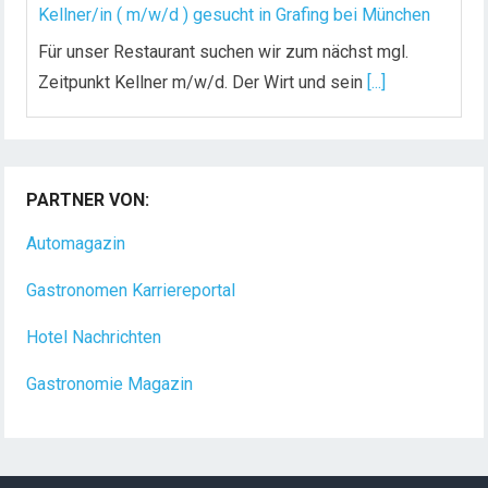
Kellner/in ( m/w/d ) gesucht in Grafing bei München
Für unser Restaurant suchen wir zum nächst mgl.
Zeitpunkt Kellner m/w/d. Der Wirt und sein
[...]
Chef de Rang (m/w/d) gesucht – Hotel 47° in
Konstanz
PARTNER VON:
Dein Arbeitsplatz mit Urlaubsfeeling Chef de Rang
(m/w/d) Du bist Gastgeber aus Leidenschaft und
Automagazin
liebst
[...]
Gastronomen Karriereportal
Hotel Nachrichten
Gastronomie Magazin