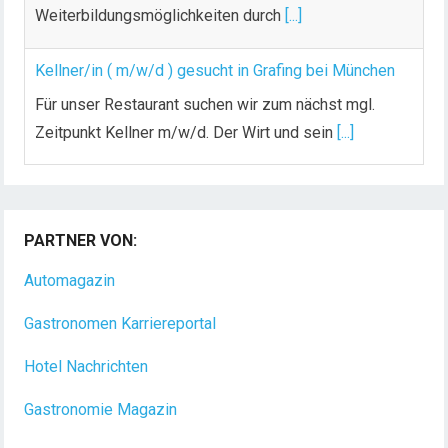
Weiterbildungsmöglichkeiten durch
[...]
Kellner/in ( m/w/d ) gesucht in Grafing bei München
Für unser Restaurant suchen wir zum nächst mgl.
Zeitpunkt Kellner m/w/d. Der Wirt und sein
[...]
Chef de Rang (m/w/d) gesucht – Hotel 47° in
Konstanz
PARTNER VON:
Dein Arbeitsplatz mit Urlaubsfeeling Chef de Rang
(m/w/d) Du bist Gastgeber aus Leidenschaft und
Automagazin
liebst
[...]
Gastronomen Karriereportal
Hotel Nachrichten
Gastronomie Magazin