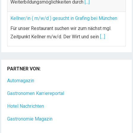
Weiterbildungsmöglichkeiten durch
[...]
Kellner/in ( m/w/d ) gesucht in Grafing bei München
Für unser Restaurant suchen wir zum nächst mgl.
Zeitpunkt Kellner m/w/d. Der Wirt und sein
[...]
Chef de Rang (m/w/d) gesucht – Hotel 47° in
Konstanz
PARTNER VON:
Dein Arbeitsplatz mit Urlaubsfeeling Chef de Rang
(m/w/d) Du bist Gastgeber aus Leidenschaft und
Automagazin
liebst
[...]
Gastronomen Karriereportal
Hotel Nachrichten
Gastronomie Magazin