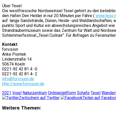
Über Texel:
Die westfriesische Nordseeinsel Texel gehört zu den beliebtes
den Hafen Den Helder in nur 20 Minuten per Fähre (
www.teso.n
auf: lange Sandstrände, Dünen, Heide- und Waldlandschaften, we
punkto Sport und Kultur ein abwechslungsreiches Angebot wie 
Strandräubermuseum sowie das Zentrum für Watt und Nordsee „
Schlemmerfestival „Texel Culinair“. Für Anfragen zu Ferienunter
Kontakt
forvision
Anke Piontek
Lindenstraße 14
50674 Koeln
0221-92 42 81 4 -0
0221-92 42 81 4- 2
info@forvision.de
http://www.forvision.de
2021
Insel
Naturzentrum
Onlineplattform
Schafe
Texel
Wander
Zwitschern auf Twitter
Teilen auf Facebo
Weitere Themen: