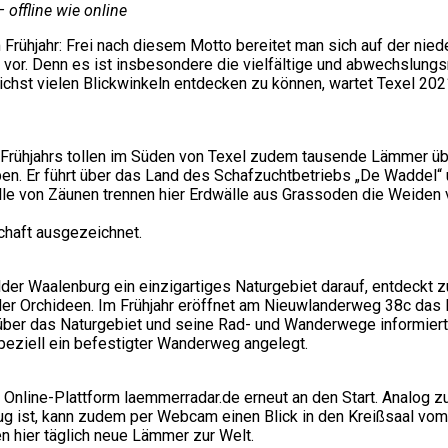
 offline wie online
 Frühjahr: Frei nach diesem Motto bereitet man sich auf der nied
or. Denn es ist insbesondere die vielfältige und abwechslungsr
hst vielen Blickwinkeln entdecken zu können, wartet Texel 2021 
es Frühjahrs tollen im Süden von Texel zudem tausende Lämmer ü
. Er führt über das Land des Schafzuchtbetriebs „De Waddel“ u
elle von Zäunen trennen hier Erdwälle aus Grassoden die Weiden 
chaft ausgezeichnet.
er Waalenburg ein einzigartiges Naturgebiet darauf, entdeckt 
er Orchideen. Im Frühjahr eröffnet am Nieuwlanderweg 38c das 
ber das Naturgebiet und seine Rad- und Wanderwege informiert
peziell ein befestigter Wanderweg angelegt.
Online-Plattform laemmerradar.de erneut an den Start. Analog z
g ist, kann zudem per Webcam einen Blick in den Kreißsaal vo
hier täglich neue Lämmer zur Welt.