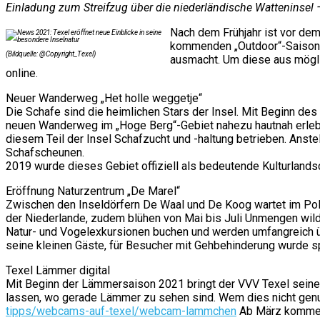
Einladung zum Streifzug über die niederländische Watteninsel –
Nach dem Frühjahr ist vor dem
kommenden „Outdoor“-Saison v
(Bildquelle: @Copyright_Texel)
ausmacht. Um diese aus möglic
online.
Neuer Wanderweg „Het holle weggetje“
Die Schafe sind die heimlichen Stars der Insel. Mit Beginn d
neuen Wanderweg im „Hoge Berg“-Gebiet nahezu hautnah erleben
diesem Teil der Insel Schafzucht und -haltung betrieben. Anst
Schafscheunen.
2019 wurde dieses Gebiet offiziell als bedeutende Kulturlands
Eröffnung Naturzentrum „De Marel“
Zwischen den Inseldörfern De Waal und De Koog wartet im Pold
der Niederlande, zudem blühen von Mai bis Juli Unmengen wild
Natur- und Vogelexkursionen buchen und werden umfangreich ü
seine kleinen Gäste, für Besucher mit Gehbehinderung wurde s
Texel Lämmer digital
Mit Beginn der Lämmersaison 2021 bringt der VVV Texel seine 
lassen, wo gerade Lämmer zu sehen sind. Wem dies nicht genu
tipps/webcams-auf-texel/webcam-lammchen
Ab März kommen 