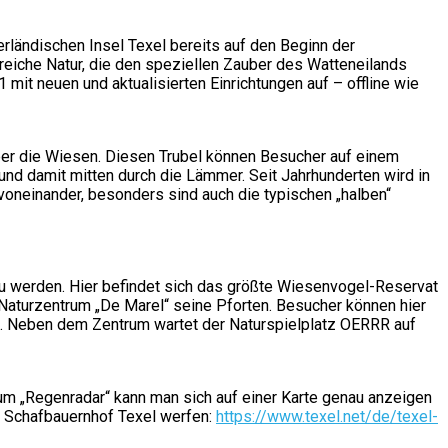
erländischen Insel Texel bereits auf den Beginn der
eiche Natur, die den speziellen Zauber des Watteneilands
mit neuen und aktualisierten Einrichtungen auf – offline wie
ber die Wiesen. Diesen Trubel können Besucher auf einem
nd damit mitten durch die Lämmer. Seit Jahrhunderten wird in
voneinander, besonders sind auch die typischen „halben“
zu werden. Hier befindet sich das größte Wiesenvogel-Reservat
Naturzentrum „De Marel“ seine Pforten. Besucher können hier
. Neben dem Zentrum wartet der Naturspielplatz OERRR auf
um „Regenradar“ kann man sich auf einer Karte genau anzeigen
m Schafbauernhof Texel werfen:
https://www.texel.net/de/texel-