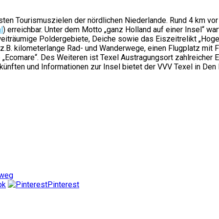
ten Tourismuszielen der nördlichen Niederlande. Rund 4 km vor d
l
) erreichbar. Unter dem Motto „ganz Holland auf einer Insel“ wa
iträumige Poldergebiete, Deiche sowie das Eiszeitrelikt „Hoge Be
z.B. kilometerlange Rad- und Wanderwege, einen Flugplatz mit F
Ecomare“. Des Weiteren ist Texel Austragungsort zahlreicher 
künften und Informationen zur Insel bietet der VVV Texel in Den 
weg
ok
Pinterest