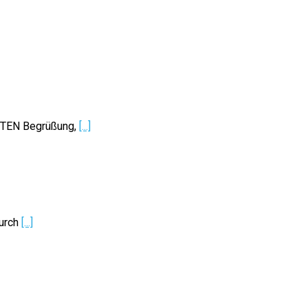
ITEN Begrüßung,
[...]
durch
[...]