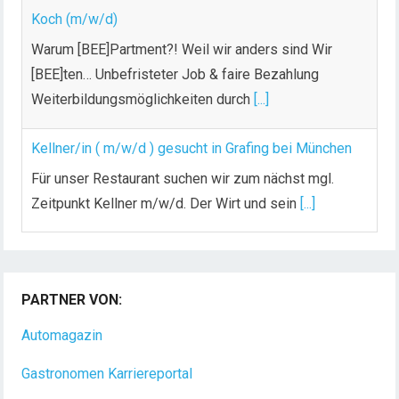
Koch (m/w/d)
Warum [BEE]Partment?! Weil wir anders sind Wir
[BEE]ten… Unbefristeter Job & faire Bezahlung
Weiterbildungsmöglichkeiten durch
[...]
Kellner/in ( m/w/d ) gesucht in Grafing bei München
Für unser Restaurant suchen wir zum nächst mgl.
Zeitpunkt Kellner m/w/d. Der Wirt und sein
[...]
Chef de Rang (m/w/d) gesucht – Hotel 47° in
Konstanz
PARTNER VON:
Dein Arbeitsplatz mit Urlaubsfeeling Chef de Rang
(m/w/d) Du bist Gastgeber aus Leidenschaft und
Automagazin
liebst
[...]
Gastronomen Karriereportal