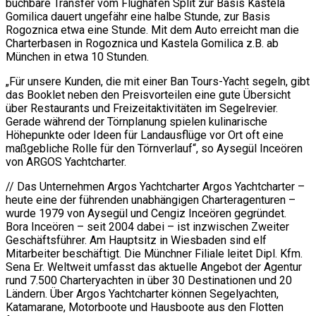
buchbare Transfer vom Flughafen Split zur Basis Kastela
Gomilica dauert ungefähr eine halbe Stunde, zur Basis
Rogoznica etwa eine Stunde. Mit dem Auto erreicht man die
Charterbasen in Rogoznica und Kastela Gomilica z.B. ab
München in etwa 10 Stunden.
„Für unsere Kunden, die mit einer Ban Tours-Yacht segeln, gibt
das Booklet neben den Preisvorteilen eine gute Übersicht
über Restaurants und Freizeitaktivitäten im Segelrevier.
Gerade während der Törnplanung spielen kulinarische
Höhepunkte oder Ideen für Landausflüge vor Ort oft eine
maßgebliche Rolle für den Törnverlauf“, so Aysegül Inceören
von ARGOS Yachtcharter.
// Das Unternehmen Argos Yachtcharter Argos Yachtcharter –
heute eine der führenden unabhängigen Charteragenturen –
wurde 1979 von Aysegül und Cengiz Inceören gegründet.
Bora Inceören – seit 2004 dabei – ist inzwischen Zweiter
Geschäftsführer. Am Hauptsitz in Wiesbaden sind elf
Mitarbeiter beschäftigt. Die Münchner Filiale leitet Dipl. Kfm.
Sena Er. Weltweit umfasst das aktuelle Angebot der Agentur
rund 7.500 Charteryachten in über 30 Destinationen und 20
Ländern. Über Argos Yachtcharter können Segelyachten,
Katamarane, Motorboote und Hausboote aus den Flotten