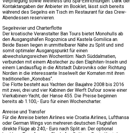
Verpflegung sowie Wellness und Spa-Einrichtungen. Dank der
Kontaktangaben der Anbieter im Booklet, lässt sich bereits
während des Segelns ein Tisch im Restaurant für das Crew-
Abendessen reservieren.
Segelrevier und Charterflotte
Der kroatische Veranstalter Ban Tours bietet Monohulls ab
den Ausgangshäfen Rogoznica und Kastela Gomilica an.
Beide Basen liegen in unmittelbarer Nähe zu Split und sind
somit optimaler Ausgangspunkt für einen
abwechslungsreichen Wochentörn: Nach Süddalmatien,
verbunden mit einem Abstecher zu den Elaphiten-Inseln und
einem Landausflug in die Altstadt Dubrovniks oder Richtung
Norden in die interessante Inselwelt der Kornaten mit ihren
traditionellen „Konobas“.
Die Flotte besteht aus Yachten der Baujahre 2008 bis 2016
mit zwei, drei und vier Kabinen der Werft Dufour sowie einer
Vierkabinen-Yacht, der Hanse 455. Die Preise beginnen
bereits ab 1.100,- Euro für einen Wochencharter.
Anreise und Transfer
Für die Anreise bieten Airlines wie Croatia Airlines, Lufthansa
oder German Wings von mehreren deutschen Flughäfen
direkte Flüge ab 240,- Euro nach Split an. Der optional