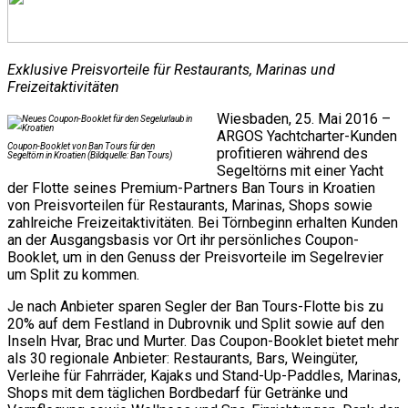
Exklusive Preisvorteile für Restaurants, Marinas und
Freizeitaktivitäten
Wiesbaden, 25. Mai 2016 –
ARGOS Yachtcharter-Kunden
Coupon-Booklet von Ban Tours für den
profitieren während des
Segeltörn in Kroatien (Bildquelle: Ban Tours)
Segeltörns mit einer Yacht
der Flotte seines Premium-Partners Ban Tours in Kroatien
von Preisvorteilen für Restaurants, Marinas, Shops sowie
zahlreiche Freizeitaktivitäten. Bei Törnbeginn erhalten Kunden
an der Ausgangsbasis vor Ort ihr persönliches Coupon-
Booklet, um in den Genuss der Preisvorteile im Segelrevier
um Split zu kommen.
Je nach Anbieter sparen Segler der Ban Tours-Flotte bis zu
20% auf dem Festland in Dubrovnik und Split sowie auf den
Inseln Hvar, Brac und Murter. Das Coupon-Booklet bietet mehr
als 30 regionale Anbieter: Restaurants, Bars, Weingüter,
Verleihe für Fahrräder, Kajaks und Stand-Up-Paddles, Marinas,
Shops mit dem täglichen Bordbedarf für Getränke und