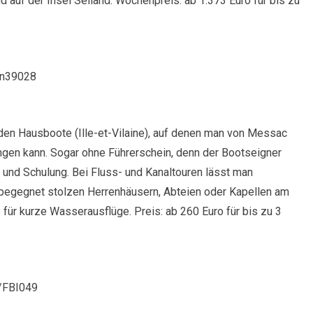
gd auf der Insel Seiland. Wochenpreis: ab 1.373 Euro für bis zu
/n39028
en Hausboote (Ille-et-Vilaine), auf denen man von Messac
ingen kann. Sogar ohne Führerschein, denn der Bootseigner
 und Schulung. Bei Fluss- und Kanaltouren lässt man
n, begegnet stolzen Herrenhäusern, Abteien oder Kapellen am
 für kurze Wasserausflüge. Preis: ab 260 Euro für bis zu 3
p/FBI049