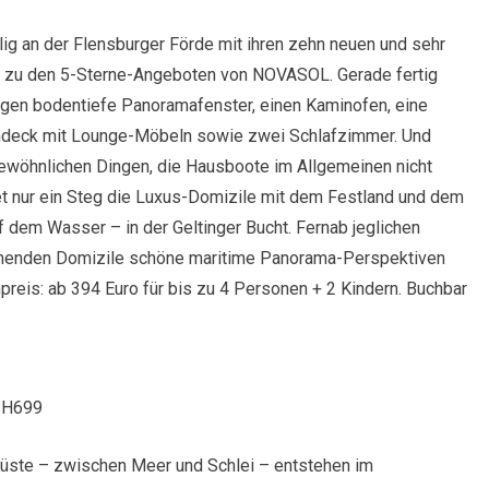
ig an der Flensburger Förde mit ihren zehn neuen und sehr
zu den 5-Sterne-Angeboten von NOVASOL. Gerade fertig
tagen bodentiefe Panoramafenster, einen Kaminofen, eine
endeck mit Lounge-Möbeln sowie zwei Schlafzimmer. Und
gewöhnlichen Dingen, die Hausboote im Allgemeinen nicht
et nur ein Steg die Luxus-Domizile mit dem Festland und dem
f dem Wasser – in der Geltinger Bucht. Fernab jeglichen
uhenden Domizile schöne maritime Panorama-Perspektiven
reis: ab 394 Euro für bis zu 4 Personen + 2 Kindern. Buchbar
DSH699
Küste – zwischen Meer und Schlei – entstehen im