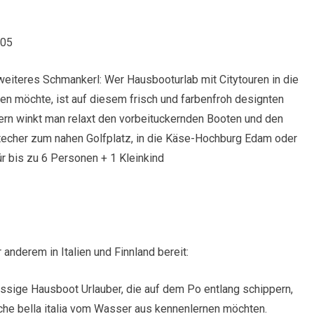
005
eiteres Schmankerl: Wer Hausbooturlab mit Citytouren in die
n möchte, ist auf diesem frisch und farbenfroh designten
ern winkt man relaxt den vorbeituckernden Booten und den
techer zum nahen Golfplatz, in die Käse-Hochburg Edam oder
r bis zu 6 Personen + 1 Kleinkind
nderem in Italien und Finnland bereit:
ssige Hausboot Urlauber, die auf dem Po entlang schippern,
iche bella italia vom Wasser aus kennenlernen möchten.