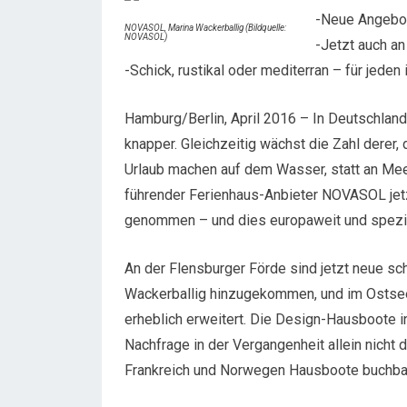
-Neue Angebot
NOVASOL, Marina Wackerballig (Bildquelle:
NOVASOL)
-Jetzt auch an
-Schick, rustikal oder mediterran – für jeden
Hamburg/Berlin, April 2016 – In Deutschlan
knapper. Gleichzeitig wächst die Zahl derer,
Urlaub machen auf dem Wasser, statt an Mee
führender Ferienhaus-Anbieter NOVASOL je
genommen – und dies europaweit und spezie
An der Flensburger Förde sind jetzt neue s
Wackerballig hinzugekommen, und im Ostsee
erheblich erweitert. Die Design-Hausboote i
Nachfrage in der Vergangenheit allein nicht de
Frankreich und Norwegen Hausboote buchbar