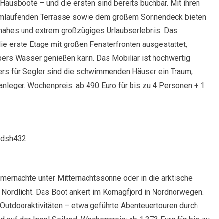
Hausboote – und die ersten sind bereits buchbar. Mit ihren
umlaufenden Terrasse sowie dem großem Sonnendeck bieten
rnahes und extrem großzügiges Urlaubserlebnis. Das
e erste Etage mit großen Fensterfronten ausgestattet,
bers Wasser genießen kann. Das Mobiliar ist hochwertig
ers für Segler sind die schwimmenden Häuser ein Traum,
nleger. Wochenpreis: ab 490 Euro für bis zu 4 Personen + 1
/dsh432
mernächte unter Mitternachtssonne oder in die arktische
Nordlicht. Das Boot ankert im Komagfjord in Nordnorwegen.
utdooraktivitäten – etwa geführte Abenteuertouren durch