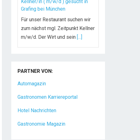
Kellner/in ( m/w/d ) gesucht in
Grafing bei München
Für unser Restaurant suchen wir
zum nächst mgl. Zeitpunkt Kellner
m/w/d. Der Wirt und sein
[...]
Chef de Rang (m/w/d) gesucht –
Hotel 47° in Konstanz
PARTNER VON:
Dein Arbeitsplatz mit
Urlaubsfeeling Chef de Rang
Automagazin
(m/w/d) Du bist Gastgeber aus
Gastronomen Karriereportal
Leidenschaft und liebst
[...]
Hotel Nachrichten
Gastronomie Magazin