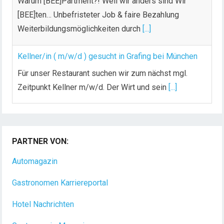
Warum [BEE]Partment?! Weil wir anders sind Wir
[BEE]ten… Unbefristeter Job & faire Bezahlung
Weiterbildungsmöglichkeiten durch
[...]
Kellner/in ( m/w/d ) gesucht in Grafing bei München
Für unser Restaurant suchen wir zum nächst mgl.
Zeitpunkt Kellner m/w/d. Der Wirt und sein
[...]
Chef de Rang (m/w/d) gesucht – Hotel 47° in
Konstanz
PARTNER VON:
Dein Arbeitsplatz mit Urlaubsfeeling Chef de Rang
(m/w/d) Du bist Gastgeber aus Leidenschaft und
Automagazin
liebst
[...]
Gastronomen Karriereportal
Hotel Nachrichten