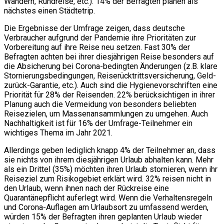
Wandern, Rundreise, etc.). 14% der Befragten planen als
nächstes einen Städtetrip.
Die Ergebnisse der Umfrage zeigen, dass deutsche
Verbraucher aufgrund der Pandemie ihre Prioritäten zur
Vorbereitung auf ihre Reise neu setzen. Fast 30% der
Befragten achten bei ihrer diesjährigen Reise besonders auf
die Absicherung bei Corona-bedingten Änderungen (z.B. klare
Stornierungsbedingungen, Reiserücktrittsversicherung, Geld-
zurück-Garantie, etc.). Auch sind die Hygienevorschriften eine
Priorität für 28% der Reisenden. 22% berücksichtigen in ihrer
Planung auch die Vermeidung von besonders beliebten
Reisezielen, um Massenansammlungen zu umgehen. Auch
Nachhaltigkeit ist für 16% der Umfrage-Teilnehmer ein
wichtiges Thema im Jahr 2021.
Allerdings geben lediglich knapp 4% der Teilnehmer an, dass
sie nichts von ihrem diesjährigen Urlaub abhalten kann. Mehr
als ein Drittel (35%) möchten ihren Urlaub stornieren, wenn ihr
Reiseziel zum Risikogebiet erklärt wird. 32% reisen nicht in
den Urlaub, wenn ihnen nach der Rückreise eine
Quarantänepflicht auferlegt wird. Wenn die Verhaltensregeln
und Corona-Auflagen am Urlaubsort zu umfassend werden,
würden 15% der Befragten ihren geplanten Urlaub wieder