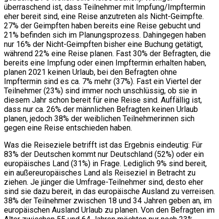
überraschend ist, dass Teilnehmer mit Impfung/Impftermin
eher bereit sind, eine Reise anzutreten als Nicht-Geimpfte.
27% der Geimpften haben bereits eine Reise gebucht und
21% befinden sich im Planungsprozess. Dahingegen haben
nur 16% der Nicht-Geimpften bisher eine Buchung getätigt,
während 22% eine Reise planen. Fast 30% der Befragten, die
bereits eine Impfung oder einen Impftermin erhalten haben,
planen 2021 keinen Urlaub, bei den Befragten ohne
Impftermin sind es ca. 7% mehr (37%). Fast ein Viertel der
Teilnehmer (23%) sind immer noch unschlüssig, ob sie in
diesem Jahr schon bereit für eine Reise sind. Auffällig ist,
dass nur ca. 26% der männlichen Befragten keinen Urlaub
planen, jedoch 38% der weiblichen Teilnehmerinnen sich
gegen eine Reise entschieden haben.
Was die Reiseziele betrifft ist das Ergebnis eindeutig: Für
83% der Deutschen kommt nur Deutschland (52%) oder ein
europäisches Land (31%) in Frage. Lediglich 9% sind bereit,
ein außereuropäisches Land als Reiseziel in Betracht zu
ziehen. Je jünger die Umfrage-Teilnehmer sind, desto eher
sind sie dazu bereit, in das europäische Ausland zu verreisen.
38% der Teilnehmer zwischen 18 und 34 Jahren geben an, im
europäischen Ausland Urlaub zu planen. Von den Befragten im