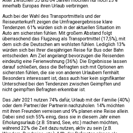
Alter zwischen 55 und 64 Jahren möchten nur noch 23%
innerhalb Europas ihren Urlaub verbringen.
Auch bei der Wahl des Transportmittels und der
Reiseunterkunft zeigen die Umfrageergebnisse klare
Tendenzen. 61% würden sich in der aktuellen Situation im
Auto am sichersten fühlen. Mit großem Abstand folgt
überraschend das Flugzeug als Transportmittel (17,5%), mit
dem sich die Deutschen am wohlsten fühlen. Lediglich 13%
würden sich bei Ihrer diesjährigen Reise für Bus oder Bahn
entscheiden. Am Ziel angelangt bevorzugen die Reisenden
eindeutig eine Ferienwohnung (36%). Die Ergebnisse lassen
darauf schließen, dass die Befragten sich mit Optionen am
sichersten fühlen, die sie von anderen Urlaubern fernhält.
Besonders interessant ist, dass auch hier kein signifikanter
Unterschied bei den Tendenzen zwischen Geimpften und
nicht geimpften Befragten erkennbar ist.
Das Jahr 2021 nutzen 74% dafür, Urlaub mit der Familie (40%)
oder dem Partner/der Partnerin nachzuholen. 14% möchten
mit ihren Freunden verreisen und 9% planen eine Reise allein.
Dabei sind sich 55% einig, dass sie in diesem Jahr einen
Erholungsurlaub (z.B. Strand, See, etc.) machen möchten,
während 22% die Zeit dazu nutzen, aktiv zu sein (z.B.