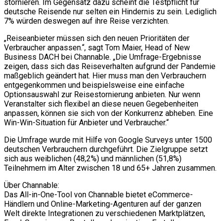
stornieren. Im Gegensatz dazu scheint die Testpflicht für
deutsche Reisende nur selten ein Hindernis zu sein. Lediglich
7% würden deswegen auf ihre Reise verzichten.
„Reiseanbieter müssen sich den neuen Prioritäten der
Verbraucher anpassen.“, sagt Tom Maier, Head of New
Business DACH bei Channable. „Die Umfrage-Ergebnisse
zeigen, dass sich das Reiseverhalten aufgrund der Pandemie
maßgeblich geändert hat. Hier muss man den Verbrauchern
entgegenkommen und beispielsweise eine einfache
Optionsauswahl zur Reisestornierung anbieten. Nur wenn
Veranstalter sich flexibel an diese neuen Gegebenheiten
anpassen, können sie sich von der Konkurrenz abheben. Eine
Win-Win-Situation für Anbieter und Verbraucher.“
Die Umfrage wurde mit Hilfe von Google Surveys unter 1500
deutschen Verbrauchern durchgeführt. Die Zielgruppe setzt
sich aus weiblichen (48,2%) und männlichen (51,8%)
Teilnehmern im Alter zwischen 18 und 65+ Jahren zusammen.
Über Channable:
Das All-in-One-Tool von Channable bietet eCommerce-
Händlern und Online-Marketing-Agenturen auf der ganzen
Welt direkte Integrationen zu verschiedenen Marktplätzen,