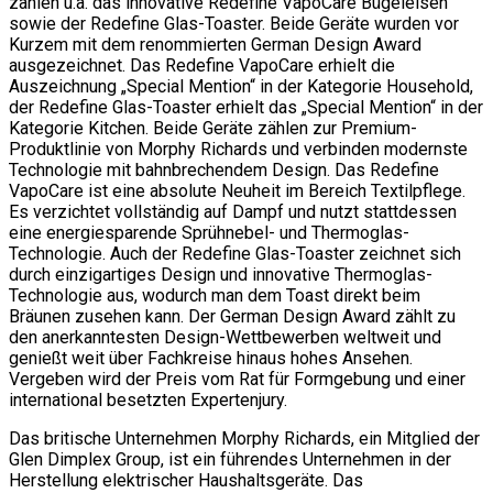
zählen u.a. das innovative Redefine VapoCare Bügeleisen
sowie der Redefine Glas-Toaster. Beide Geräte wurden vor
Kurzem mit dem renommierten German Design Award
ausgezeichnet. Das Redefine VapoCare erhielt die
Auszeichnung „Special Mention“ in der Kategorie Household,
der Redefine Glas-Toaster erhielt das „Special Mention“ in der
Kategorie Kitchen. Beide Geräte zählen zur Premium-
Produktlinie von Morphy Richards und verbinden modernste
Technologie mit bahnbrechendem Design. Das Redefine
VapoCare ist eine absolute Neuheit im Bereich Textilpflege.
Es verzichtet vollständig auf Dampf und nutzt stattdessen
eine energiesparende Sprühnebel- und Thermoglas-
Technologie. Auch der Redefine Glas-Toaster zeichnet sich
durch einzigartiges Design und innovative Thermoglas-
Technologie aus, wodurch man dem Toast direkt beim
Bräunen zusehen kann. Der German Design Award zählt zu
den anerkanntesten Design-Wettbewerben weltweit und
genießt weit über Fachkreise hinaus hohes Ansehen.
Vergeben wird der Preis vom Rat für Formgebung und einer
international besetzten Expertenjury.
Das britische Unternehmen Morphy Richards, ein Mitglied der
Glen Dimplex Group, ist ein führendes Unternehmen in der
Herstellung elektrischer Haushaltsgeräte. Das