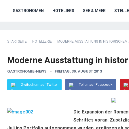
GASTRONOMEN
HOTELIERS
SEE & MEER
STELL
STARTSEITE
HOTELLERIE
MODERNE AUSSTATTUNG IN HISTORISCHEM
Moderne Ausstattung in histo
GASTRONOMIE-NEWS
FREITAG, 30. AUGUST 2013
Zwitschern auf Twitter
Teilen auf Facebook
Die Expansion der Romant
Schrittes voran: Zusätzli
Juli ins Portfolio aufgenommen wurden, ergänzen ab so