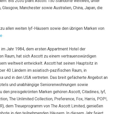
ndern. Bis 2030 plant Ascott 150 Standorte weltweit, unter
 Glasgow, Manchester sowie Australien, China, Japan, die
 zu allen weiten lyf-Häusern sowie den übrigen Marken von
de
e im Jahr 1984, dem ersten Appartment Hotel der
hen Raum, hat sich Ascott zu einem vertrauenswürdigen
n weltweit entwickelt. Ascott hat seinen Hauptsitz in
über 40 Ländern im asiatisch-pazifischen Raum, in
ika und in den USA vertreten. Das breit gefächerte Angebot an
Hotels und unabhängige Seniorenwohnungen sowie
den preisgekrönten Marken gehören Ascott, Citadines, lyf,
on, The Unlimited Collection, Preference, Fox, Harris, POP!,
ASR), dem Treueprogramm von The Ascott Limited, genießen
gebote in den teilnehmenden Häusern. In diesem Jahr feiert