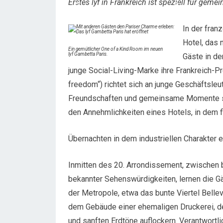
Erstes lyf in Frankreich ist speziell für gem
In der fran
Hotel, das
Ein gemütlicher One of a Kind Room im neuen
lyf Gambetta Paris.
Gäste in de
junge Social-Living-Marke ihre Frankreich-Pr
freedom“) richtet sich an junge Geschäftsleu
Freundschaften und gemeinsame Momente sch
den Annehmlichkeiten eines Hotels, in dem f
Übernachten in dem industriellen Charakter 
Inmitten des 20. Arrondissement, zwischen 
bekannter Sehenswürdigkeiten, lernen die G
der Metropole, etwa das bunte Viertel Bellevi
dem Gebäude einer ehemaligen Druckerei, des
und sanften Erdtöne auflockern. Verantwortli