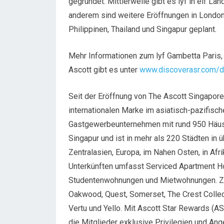
gegründet. Mittlerweile gibt es lyf in elf Lä
anderem sind weitere Eröffnungen in London,
Philippinen, Thailand und Singapur geplant.
Mehr Informationen zum lyf Gambetta Paris,
Ascott gibt es unter
www.discoverasr.com/
Seit der Eröffnung von The Ascott Singapor
internationalen Marke im asiatisch-pazifisc
Gastgewerbeunternehmen mit rund 950 Häuser
Singapur und ist in mehr als 220 Städten in 
Zentralasien, Europa, im Nahen Osten, in Afr
Unterkünften umfasst Serviced Apartment 
Studentenwohnungen und Mietwohnungen. Zu 
Oakwood, Quest, Somerset, The Crest Collecti
Vertu und Yello. Mit Ascott Star Rewards (
die Mitglieder exklusive Privilegien und An