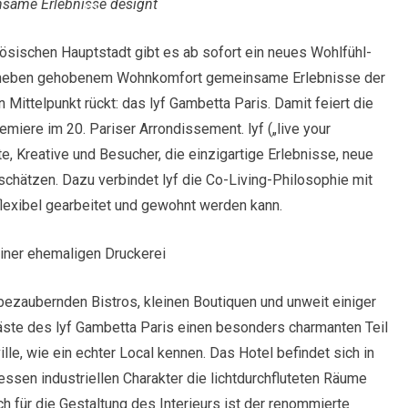
einsame Erlebnisse designt
zösischen Hauptstadt gibt es ab sofort ein neues Wohlfühl-
 neben gehobenem Wohnkomfort gemeinsame Erlebnisse der
n Mittelpunkt rückt: das lyf Gambetta Paris. Damit feiert die
emiere im 20. Pariser Arrondissement. lyf („live your
te, Kreative und Besucher, die einzigartige Erlebnisse, neue
ätzen. Dazu verbindet lyf die Co-Living-Philosophie mit
lexibel gearbeitet und gewohnt werden kann.
einer ehemaligen Druckerei
bezaubernden Bistros, kleinen Boutiquen und unweit einiger
äste des lyf Gambetta Paris einen besonders charmanten Teil
lle, wie ein echter Local kennen. Das Hotel befindet sich in
sen industriellen Charakter die lichtdurchfluteten Räume
ch für die Gestaltung des Interieurs ist der renommierte