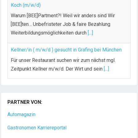
Koch (m/w/d)
Warum [BEE]Partment?! Weil wir anders sind Wir
[BEE]ten… Unbefristeter Job & faire Bezahlung
Weiterbildungsmöglichkeiten durch
[...]
Kellner/in ( m/w/d ) gesucht in Grafing bei München
Für unser Restaurant suchen wir zum nächst mgl.
Zeitpunkt Kellner m/w/d. Der Wirt und sein
[...]
Chef de Rang (m/w/d) gesucht – Hotel 47° in
Konstanz
PARTNER VON:
Dein Arbeitsplatz mit Urlaubsfeeling Chef de Rang
(m/w/d) Du bist Gastgeber aus Leidenschaft und
Automagazin
liebst
[...]
Gastronomen Karriereportal