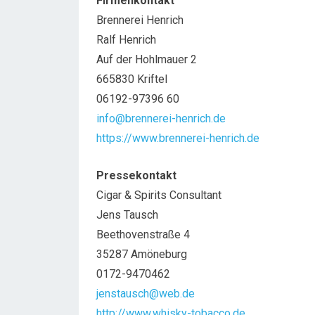
Firmenkontakt
Brennerei Henrich
Ralf Henrich
Auf der Hohlmauer 2
665830 Kriftel
06192-97396 60
info@brennerei-henrich.de
https://www.brennerei-henrich.de
Pressekontakt
Cigar & Spirits Consultant
Jens Tausch
Beethovenstraße 4
35287 Amöneburg
0172-9470462
jenstausch@web.de
http://www.whisky-tobacco.de