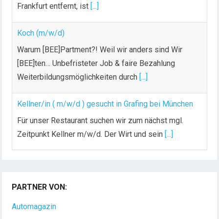
Frankfurt entfernt, ist
[...]
Koch (m/w/d)
Warum [BEE]Partment?! Weil wir anders sind Wir
[BEE]ten… Unbefristeter Job & faire Bezahlung
Weiterbildungsmöglichkeiten durch
[...]
Kellner/in ( m/w/d ) gesucht in Grafing bei München
Für unser Restaurant suchen wir zum nächst mgl.
Zeitpunkt Kellner m/w/d. Der Wirt und sein
[...]
Chef de Rang (m/w/d) gesucht – Hotel 47° in
Konstanz
PARTNER VON:
Dein Arbeitsplatz mit Urlaubsfeeling Chef de Rang
(m/w/d) Du bist Gastgeber aus Leidenschaft und
Automagazin
liebst
[...]