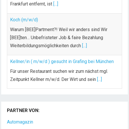
Frankfurt entfernt, ist
[...]
Koch (m/w/d)
Warum [BEE]Partment?! Weil wir anders sind Wir
[BEE]ten… Unbefristeter Job & faire Bezahlung
Weiterbildungsmöglichkeiten durch
[...]
Kellner/in ( m/w/d ) gesucht in Grafing bei München
Für unser Restaurant suchen wir zum nächst mgl.
Zeitpunkt Kellner m/w/d. Der Wirt und sein
[...]
Chef de Rang (m/w/d) gesucht – Hotel 47° in
Konstanz
PARTNER VON:
Dein Arbeitsplatz mit Urlaubsfeeling Chef de Rang
(m/w/d) Du bist Gastgeber aus Leidenschaft und
Automagazin
liebst
[...]