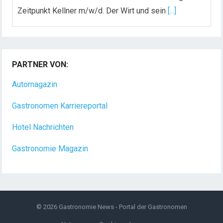
Zeitpunkt Kellner m/w/d. Der Wirt und sein
[...]
Chef de Rang (m/w/d) gesucht – Hotel 47° in
Konstanz
PARTNER VON:
Dein Arbeitsplatz mit Urlaubsfeeling Chef de Rang
(m/w/d) Du bist Gastgeber aus Leidenschaft und
Automagazin
liebst
[...]
Gastronomen Karriereportal
Hotel Nachrichten
Gastronomie Magazin
© 2026
Gastronomie News - Portal der Gastronomen