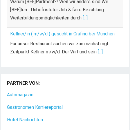
Warum [BEE]Partment?! Weil wir anders sind Wir
[BEE]ten… Unbefristeter Job & faire Bezahlung
Weiterbildungsmöglichkeiten durch
[...]
Kellner/in ( m/w/d ) gesucht in Grafing bei München
Für unser Restaurant suchen wir zum nächst mgl.
Zeitpunkt Kellner m/w/d. Der Wirt und sein
[...]
Chef de Rang (m/w/d) gesucht – Hotel 47° in
Konstanz
PARTNER VON:
Dein Arbeitsplatz mit Urlaubsfeeling Chef de Rang
(m/w/d) Du bist Gastgeber aus Leidenschaft und
Automagazin
liebst
[...]
Gastronomen Karriereportal
Hotel Nachrichten