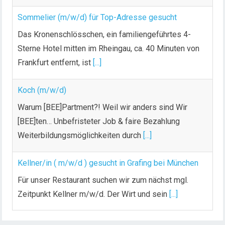
Sommelier (m/w/d) für Top-Adresse gesucht
Das Kronenschlösschen, ein familiengeführtes 4-
Sterne Hotel mitten im Rheingau, ca. 40 Minuten von
Frankfurt entfernt, ist
[...]
Koch (m/w/d)
Warum [BEE]Partment?! Weil wir anders sind Wir
[BEE]ten… Unbefristeter Job & faire Bezahlung
Weiterbildungsmöglichkeiten durch
[...]
Kellner/in ( m/w/d ) gesucht in Grafing bei München
Für unser Restaurant suchen wir zum nächst mgl.
Zeitpunkt Kellner m/w/d. Der Wirt und sein
[...]
Chef de Rang (m/w/d) gesucht – Hotel 47° in