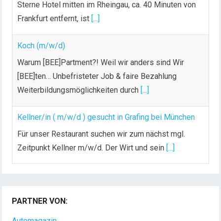
Sterne Hotel mitten im Rheingau, ca. 40 Minuten von
Frankfurt entfernt, ist
[...]
Koch (m/w/d)
Warum [BEE]Partment?! Weil wir anders sind Wir
[BEE]ten… Unbefristeter Job & faire Bezahlung
Weiterbildungsmöglichkeiten durch
[...]
Kellner/in ( m/w/d ) gesucht in Grafing bei München
Für unser Restaurant suchen wir zum nächst mgl.
Zeitpunkt Kellner m/w/d. Der Wirt und sein
[...]
Chef de Rang (m/w/d) gesucht – Hotel 47° in
Konstanz
PARTNER VON:
Dein Arbeitsplatz mit Urlaubsfeeling Chef de Rang
(m/w/d) Du bist Gastgeber aus Leidenschaft und
Automagazin