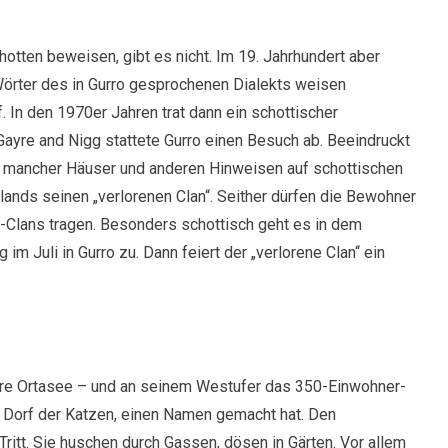
tten beweisen, gibt es nicht. Im 19. Jahrhundert aber
Wörter des in Gurro gesprochenen Dialekts weisen
 In den 1970er Jahren trat dann ein schottischer
Gayre and Nigg stattete Gurro einen Besuch ab. Beeindruckt
 mancher Häuser und anderen Hinweisen auf schottischen
lands seinen „verlorenen Clan“. Seither dürfen die Bewohner
re-Clans tragen. Besonders schottisch geht es in dem
m Juli in Gurro zu. Dann feiert der „verlorene Clan“ ein
ere Ortasee – und an seinem Westufer das 350-Einwohner-
als Dorf der Katzen, einen Namen gemacht hat. Den
ritt. Sie huschen durch Gassen, dösen in Gärten. Vor allem