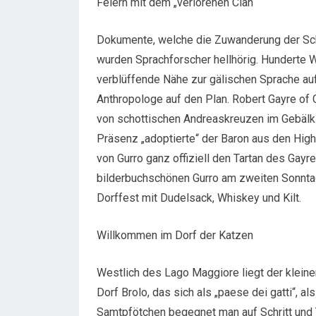
Feiern mit dem „verlorenen Clan“
Dokumente, welche die Zuwanderung der Scho
wurden Sprachforscher hellhörig. Hunderte 
verblüffende Nähe zur gälischen Sprache auf.
Anthropologe auf den Plan. Robert Gayre of 
von schottischen Andreaskreuzen im Gebälk
Präsenz „adoptierte“ der Baron aus den High
von Gurro ganz offiziell den Tartan des Gay
bilderbuchschönen Gurro am zweiten Sonntag i
Dorffest mit Dudelsack, Whiskey und Kilt.
Willkommen im Dorf der Katzen
Westlich des Lago Maggiore liegt der klein
Dorf Brolo, das sich als „paese dei gatti“, 
Samtpfötchen begegnet man auf Schritt und T