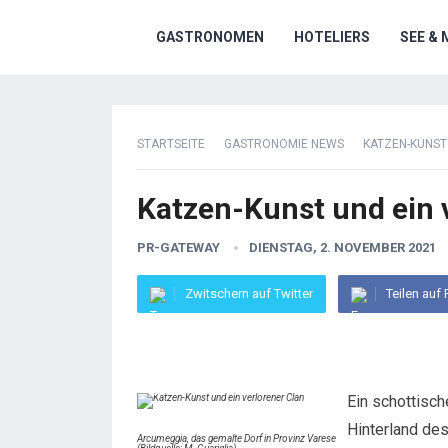
GASTRONOMEN
HOTELIERS
SEE & 
STARTSEITE
GASTRONOMIE NEWS
KATZEN-KUNST
Katzen-Kunst und ein 
PR-GATEWAY
DIENSTAG, 2. NOVEMBER 2021
Zwitschern auf Twitter
Teilen auf
Ein schottisch
Hinterland de
Arcumeggia, das gemalte Dorf in Provinz Varese