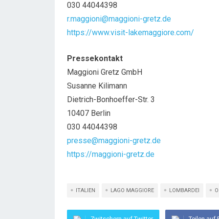
030 44044398
r.maggioni@maggioni-gretz.de
https://www.visit-lakemaggiore.com/
Pressekontakt
Maggioni Gretz GmbH
Susanne Kilimann
Dietrich-Bonhoeffer-Str. 3
10407 Berlin
030 44044398
presse@maggioni-gretz.de
https://maggioni-gretz.de
ITALIEN
LAGO MAGGIORE
LOMBARDEI
O
Zwitschern auf Twitter
Teilen auf