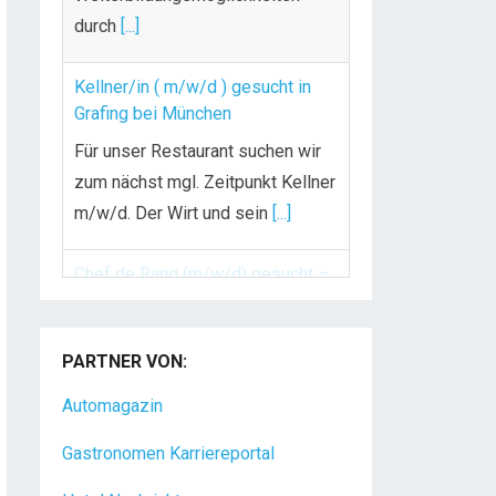
durch
[...]
Kellner/in ( m/w/d ) gesucht in
Grafing bei München
Für unser Restaurant suchen wir
zum nächst mgl. Zeitpunkt Kellner
m/w/d. Der Wirt und sein
[...]
Chef de Rang (m/w/d) gesucht –
Hotel 47° in Konstanz
PARTNER VON:
Dein Arbeitsplatz mit
Urlaubsfeeling Chef de Rang
Automagazin
(m/w/d) Du bist Gastgeber aus
Gastronomen Karriereportal
Leidenschaft und liebst
[...]
Hotel Nachrichten