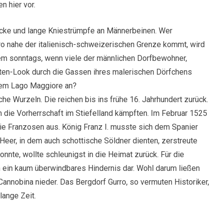
en hier vor.
öcke und lange Kniestrümpfe an Männerbeinen. Wer
o nahe der italienisch-schweizerischen Grenze kommt, wird
lem sonntags, wenn viele der männlichen Dorfbewohner,
ten-Look durch die Gassen ihres malerischen Dörfchens
 dem Lago Maggiore an?
che Wurzeln. Die reichen bis ins frühe 16. Jahrhundert zurück.
um die Vorherrschaft im Stiefelland kämpften. Im Februar 1525
die Franzosen aus. König Franz I. musste sich dem Spanier
Heer, in dem auch schottische Söldner dienten, zerstreute
onnte, wollte schleunigst in die Heimat zurück. Für die
en ein kaum überwindbares Hindernis dar. Wohl darum ließen
Cannobina nieder. Das Bergdorf Gurro, so vermuten Historiker,
lange Zeit.