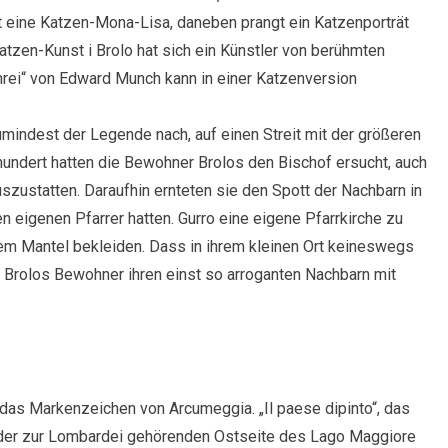
t eine Katzen-Mona-Lisa, daneben prangt ein Katzenporträt
atzen-Kunst i Brolo hat sich ein Künstler von berühmten
hrei“ von Edward Munch kann in einer Katzenversion
mindest der Legende nach, auf einen Streit mit der größeren
undert hatten die Bewohner Brolos den Bischof ersucht, auch
uszustatten. Daraufhin ernteten sie den Spott der Nachbarn in
en eigenen Pfarrer hatten. Gurro eine eigene Pfarrkirche zu
em Mantel bekleiden. Dass in ihrem kleinen Ort keineswegs
Brolos Bewohner ihren einst so arroganten Nachbarn mit
das Markenzeichen von Arcumeggia. „Il paese dipinto“, das
f der zur Lombardei gehörenden Ostseite des Lago Maggiore