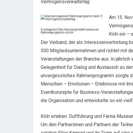
Vermögensverwaltertag
Am 15. Nov
Vermögensv
Eventagentur Ellen Kamrad gestaltet exklusives
Rahmenprogramm in Köln
Köln ein – 
Der Verband, der als Interessenvertretung ba
300 Mitgliedsunternehmen und richtet mit 
Veranstaltungen der Branche aus. In jährlich
Gelegenheit für Dialog und Austausch zu de
unvergessliches Rahmenprogramm sorgte die
Menschen – Emotionen – Erlebnisse mit i
Eventkonzepte für Business-Veranstaltungen 
die Organisation und entwickelte so ein vi
Köln erleben: Duftführung und Farina Muse
Um den Partnerinnen und Partnern der Teilne
setzten Ellen Kamrad und ihr Team auf eine 