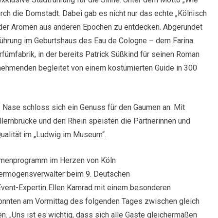
urch die Domstadt. Dabei gab es nicht nur das echte „Kölnisch
der Aromen aus anderen Epochen zu entdecken. Abgerundet
 Führung im Geburtshaus des Eau de Cologne – dem Farina
fümfabrik, in der bereits Patrick Süßkind für seinen Roman
lnehmenden begleitet von einem kostümierten Guide in 300
e Nase schloss sich ein Genuss für den Gaumen an: Mit
llernbrücke und den Rhein speisten die Partnerinnen und
Qualität im „Ludwig im Museum“.
ahmenprogramm im Herzen von Köln
Vermögensverwalter beim 9. Deutschen
Event-Expertin Ellen Kamrad mit einem besonderen
onnten am Vormittag des folgenden Tages zwischen gleich
. „Uns ist es wichtig, dass sich alle Gäste gleichermaßen