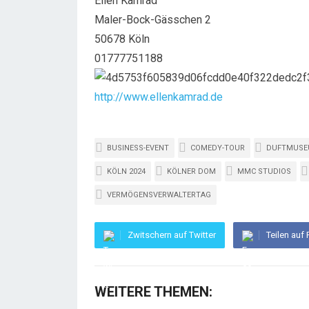
Ellen Kamrad
Maler-Bock-Gässchen 2
50678 Köln
01777751188
http://www.ellenkamrad.de
BUSINESS-EVENT
COMEDY-TOUR
DUFTMUS
KÖLN 2024
KÖLNER DOM
MMC STUDIOS
VERMÖGENSVERWALTERTAG
Zwitschern auf Twitter
Teilen auf
WEITERE THEMEN: