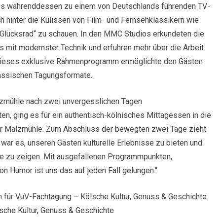
 es währenddessen zu einem von Deutschlands führenden TV-
h hinter die Kulissen von Film- und Fernsehklassikern wie
 „Glücksrad“ zu schauen. In den MMC Studios erkundeten die
 mit modernster Technik und erfuhren mehr über die Arbeit
. Dieses exklusive Rahmenprogramm ermöglichte den Gästen
lassischen Tagungsformate.
lzmühle nach zwei unvergesslichen Tagen
n, ging es für ein authentisch-kölnisches Mittagessen in die
zur Malzmühle. Zum Abschluss der bewegten zwei Tage zieht
l war es, unseren Gästen kulturelle Erlebnisse zu bieten und
te zu zeigen. Mit ausgefallenen Programmpunkten,
ion Humor ist uns das auf jeden Fall gelungen.“
 für VuV-Fachtagung – Kölsche Kultur, Genuss & Geschichte
che Kultur, Genuss & Geschichte