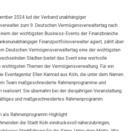
ember 2024 lud der Verband unabhängiger
erwalter zum 9. Deutschen Vermögensverwaltertag nach
einem der wichtigsten Business-Events der Finanzbranche.
nkenunabhängiger Finanzportfolioverwalter agiert, zählt über
dem Deutschen Vermögensverwaltertag eine der wichtigsten
 wechselnden Städten bietet das Event eine wertvolle
n wichtigsten Themen der Vermögensverwaltung. Für ein
 Eventagentur Ellen Kamrad aus Köln, die unter dem Namen
hrem Team maßgeschneiderte Rahmenprogramme und
realisiert. Sie übernahm bei der diesjährigen Veranstaltung
elfältiges und maßgeschneidertes Rahmenprogramm.
um als Rahmenprogramm-Highlight
hmenden die Stadt Köln eindrucksvoll näherzubringen,
exklusive Stadtführung für die Sinne. Unter dem Motto „Wie