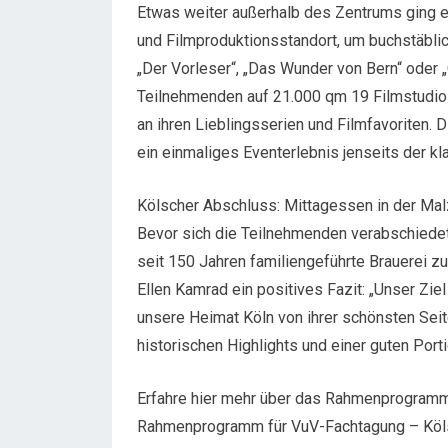
Etwas weiter außerhalb des Zentrums ging
und Filmproduktionsstandort, um buchstäblic
„Der Vorleser“, „Das Wunder von Bern“ oder
Teilnehmenden auf 21.000 qm 19 Filmstudios
an ihren Lieblingsserien und Filmfavoriten
ein einmaliges Eventerlebnis jenseits der k
Kölscher Abschluss: Mittagessen in der Ma
Bevor sich die Teilnehmenden verabschiedete
seit 150 Jahren familiengeführte Brauerei 
Ellen Kamrad ein positives Fazit: „Unser Zie
unsere Heimat Köln von ihrer schönsten Sei
historischen Highlights und einer guten Port
Erfahre hier mehr über das Rahmenprogramm
Rahmenprogramm für VuV-Fachtagung – Köls