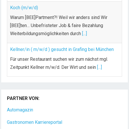
Koch (m/w/d)
Warum [BEE]Partment?! Weil wir anders sind Wir
[BEE]ten… Unbefristeter Job & faire Bezahlung
Weiterbildungsmöglichkeiten durch
[...]
Kellner/in ( m/w/d ) gesucht in Grafing bei München
Für unser Restaurant suchen wir zum nächst mgl.
Zeitpunkt Kellner m/w/d. Der Wirt und sein
[...]
Chef de Rang (m/w/d) gesucht – Hotel 47° in
Konstanz
PARTNER VON:
Dein Arbeitsplatz mit Urlaubsfeeling Chef de Rang
(m/w/d) Du bist Gastgeber aus Leidenschaft und
Automagazin
liebst
[...]
Gastronomen Karriereportal