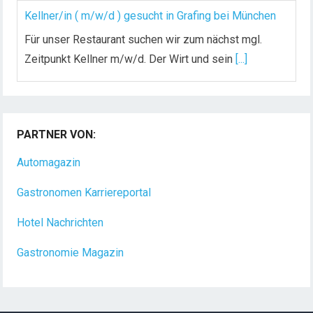
Kellner/in ( m/w/d ) gesucht in Grafing bei München
Für unser Restaurant suchen wir zum nächst mgl.
Zeitpunkt Kellner m/w/d. Der Wirt und sein
[...]
Chef de Rang (m/w/d) gesucht – Hotel 47° in
Konstanz
PARTNER VON:
Dein Arbeitsplatz mit Urlaubsfeeling Chef de Rang
(m/w/d) Du bist Gastgeber aus Leidenschaft und
Automagazin
liebst
[...]
Gastronomen Karriereportal
Hotel Nachrichten
Gastronomie Magazin