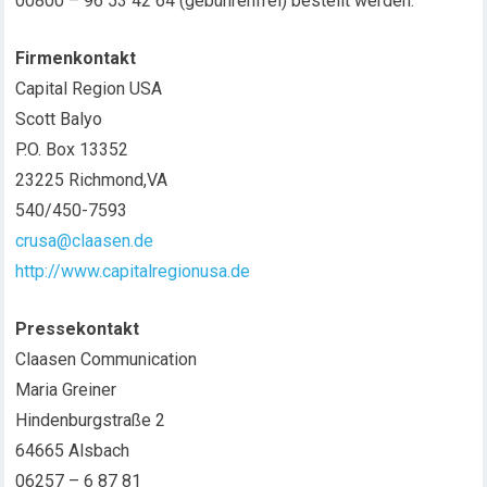
00800 – 96 53 42 64 (gebührenfrei) bestellt werden.
Firmenkontakt
Capital Region USA
Scott Balyo
P.O. Box 13352
23225 Richmond,VA
540/450-7593
crusa@claasen.de
http://www.capitalregionusa.de
Pressekontakt
Claasen Communication
Maria Greiner
Hindenburgstraße 2
64665 Alsbach
06257 – 6 87 81