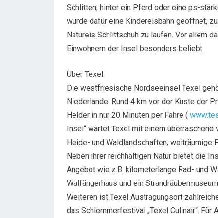
Schlitten, hinter ein Pferd oder eine ps-st
wurde dafür eine Kindereisbahn geöffnet, zu
Natureis Schlittschuh zu laufen. Vor allem d
Einwohnern der Insel besonders beliebt.
Über Texel:
Die westfriesische Nordseeinsel Texel gehö
Niederlande. Rund 4 km vor der Küste der Pr
Helder in nur 20 Minuten per Fähre (
www.tes
Insel“ wartet Texel mit einem überraschend v
Heide- und Waldlandschaften, weiträumige P
Neben ihrer reichhaltigen Natur bietet die I
Angebot wie z.B. kilometerlange Rad- und W
Walfängerhaus und ein Strandräubermuseum
Weiteren ist Texel Austragungsort zahlreic
das Schlemmerfestival „Texel Culinair“. Für 