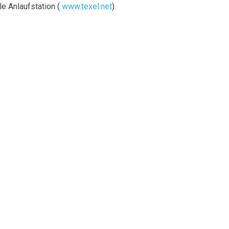
le Anlaufstation (
www.texel.net
).