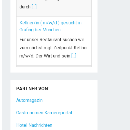
durch
[...]
Kellner/in ( m/w/d ) gesucht in
Grafing bei München
Für unser Restaurant suchen wir
zum nächst mgl. Zeitpunkt Kellner
m/w/d. Der Wirt und sein
[...]
Chef de Rang (m/w/d) gesucht –
Hotel 47° in Konstanz
PARTNER VON:
Dein Arbeitsplatz mit
Urlaubsfeeling Chef de Rang
Automagazin
(m/w/d) Du bist Gastgeber aus
Gastronomen Karriereportal
Leidenschaft und liebst
[...]
Hotel Nachrichten