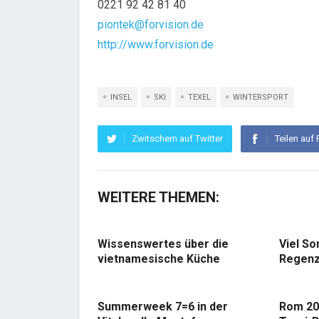
0221 92 42 81 40
piontek@forvision.de
http://www.forvision.de
INSEL
SKI
TEXEL
WINTERSPORT
Zwitschern auf Twitter
Teilen auf
WEITERE THEMEN:
Wissenswertes über die
Viel So
vietnamesische Küche
Regenz
Summerweek 7=6 in der
Rom 20