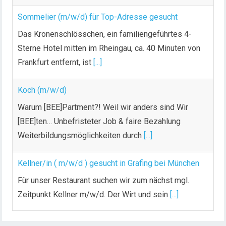
Sommelier (m/w/d) für Top-Adresse gesucht
Das Kronenschlösschen, ein familiengeführtes 4-
Sterne Hotel mitten im Rheingau, ca. 40 Minuten von
Frankfurt entfernt, ist
[...]
Koch (m/w/d)
Warum [BEE]Partment?! Weil wir anders sind Wir
[BEE]ten… Unbefristeter Job & faire Bezahlung
Weiterbildungsmöglichkeiten durch
[...]
Kellner/in ( m/w/d ) gesucht in Grafing bei München
Für unser Restaurant suchen wir zum nächst mgl.
Zeitpunkt Kellner m/w/d. Der Wirt und sein
[...]
Chef de Rang (m/w/d) gesucht – Hotel 47° in